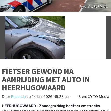
Vorige
V
FIETSER GEWOND NA
AANRIJDING MET AUTO IN
HEERHUGOWAARD
Door
Redactie
op
14 juni 2026, 15:28 uur
Bron: XYTO Media
HEERHUGOWAARD - Zondagmiddag heeft er omstreeks
14.30 uur een aanrijding plaatsgevonden op de Middenweg in