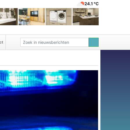
24.1 ℃
ct