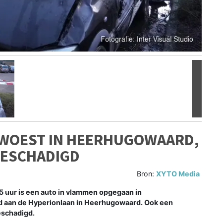
Volgen
WOEST IN HEERHUGOWAARD,
BESCHADIGD
Bron:
XYTO Media
ur is een auto in vlammen opgegaan in
 aan de Hyperionlaan in Heerhugowaard. Ook een
eschadigd.