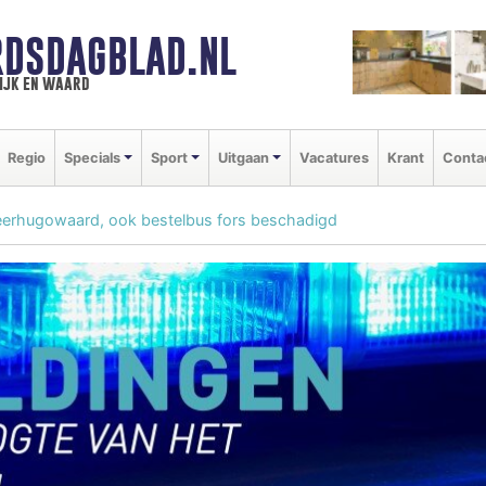
DSDAGBLAD.NL
ijk en waard
Regio
Specials
Sport
Uitgaan
Vacatures
Krant
Conta
eerhugowaard, ook bestelbus fors beschadigd