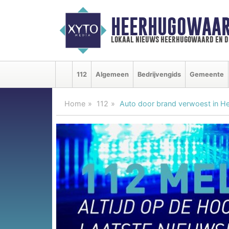
HEERHUGOWAAR
lokaal nieuws heerhugowaard en d
112
Algemeen
Bedrijvengids
Gemeente
Home
112
Auto door brand verwoest in H