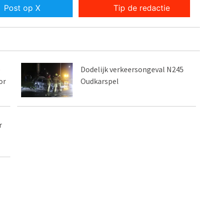
Post op X
Tip de redactie
e
Dodelijk verkeersongeval N245
or
Oudkarspel
r