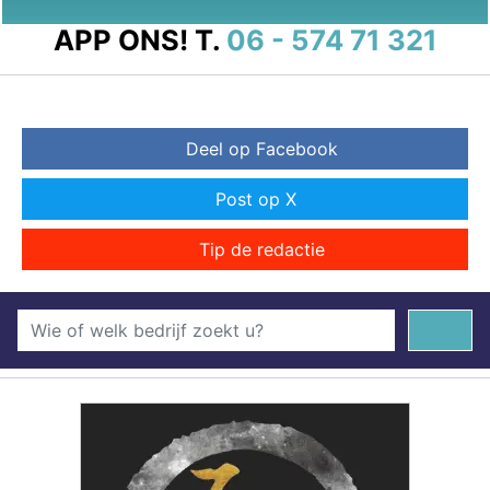
APP ONS!
T.
06 - 574 71 321
Deel op Facebook
Post op X
Tip de redactie