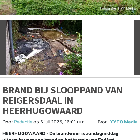
Vorige
V
BRAND BIJ SLOOPPAND VAN
REIGERSDAAL IN
HEERHUGOWAARD
Door
Redactie
op
6 juli 2025, 16:01 uur
Bron:
XYTO Media
HEERHUGOWAARD - De brandweer is zondagmiddag
uitgerukt voor een brand op het terrein van Esdégé