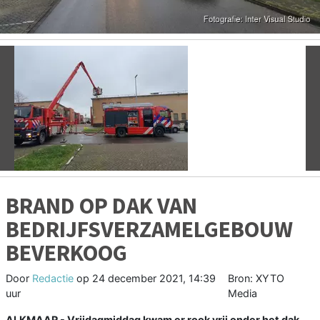
Vorige
V
BRAND OP DAK VAN
BEDRIJFSVERZAMELGEBOUW
BEVERKOOG
Door
Redactie
op
24 december 2021, 14:39
Bron: XYTO
uur
Media
ALKMAAR - Vrijdagmiddag kwam er rook vrij onder het dak