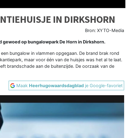
NTIEHUISJE IN DIRKSHORN
Bron: XYTO-Media
nd gewoed op bungalowpark De Horn in Dirkshorn.
is een bungalow in vlammen opgegaan. De brand brak rond
antiepark, maar voor één van de huisjes was het al te laat.
eeft brandschade aan de buitenzijde. De oorzaak van de
Maak
Heerhugowaardsdagblad
je Google-favoriet