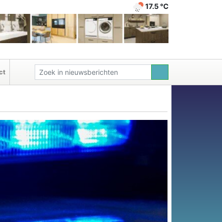
17.5 ℃
ct