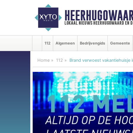
HEERHUGOWAAR
lokaal nieuws heerhugowaard en d
112
Algemeen
Bedrijvengids
Gemeente
Home
112
Brand verwoest vakantiehuisje i