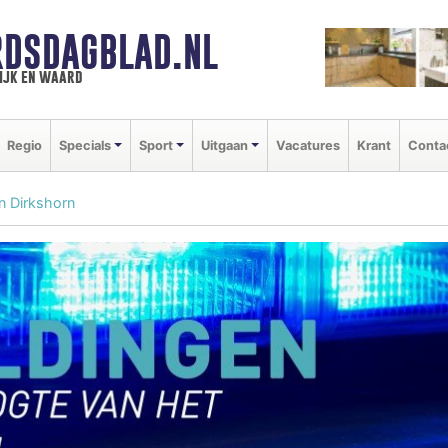
DSDAGBLAD.NL
ijk en waard
Regio
Specials
Sport
Uitgaan
Vacatures
Krant
Conta
n Dirkshorn