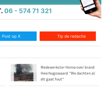
.
06 - 574 71 321
Post op X
Tip de redactie
Medewerkster Hema over brand
Heerhugowaard: "We dachten al:
dit gaat fout"
n