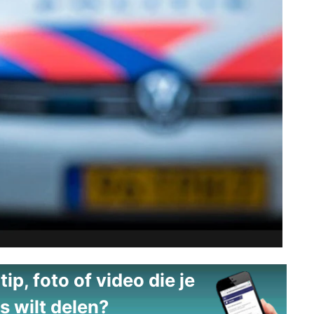
ip, foto of video die je
s wilt delen?