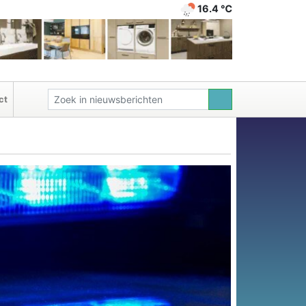
16.4 ℃
ct