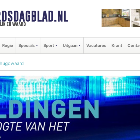
DSDAGBLAD.NL
ijk en waard
Regio
Specials
Sport
Uitgaan
Vacatures
Krant
Conta
erhugowaard