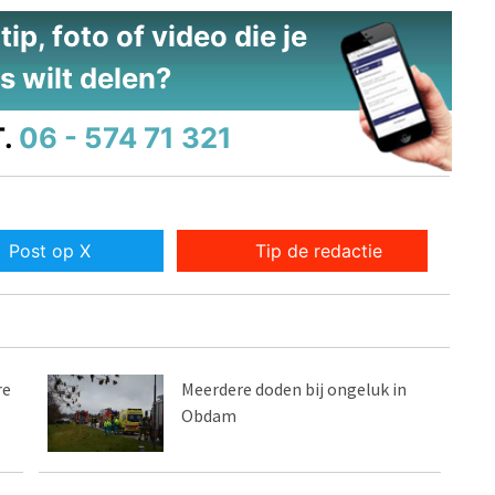
ip, foto of video die je
s wilt delen?
.
06 - 574 71 321
Post op X
Tip de redactie
re
Meerdere doden bij ongeluk in
Obdam