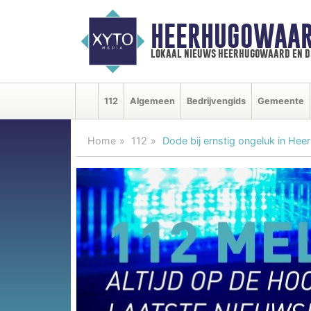
HEERHUGOWAAR
lokaal nieuws heerhugowaard en d
112
Algemeen
Bedrijvengids
Gemeente
Home
112
Dode bij ernstig ongeluk in He