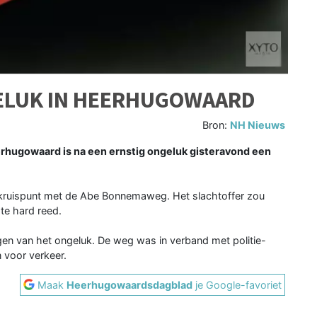
GELUK IN HEERHUGOWAARD
Bron:
NH Nieuws
ugowaard is na een ernstig ongeluk gisteravond een
t kruispunt met de Abe Bonnemaweg. Het slachtoffer zou
te hard reed.
gen van het ongeluk. De weg was in verband met politie-
 voor verkeer.
Maak
Heerhugowaardsdagblad
je Google-favoriet