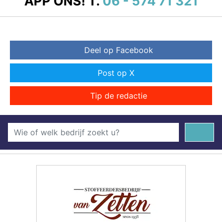
APP ONS!
T.
06 - 574 71 321
Deel op Facebook
Post op X
Tip de redactie