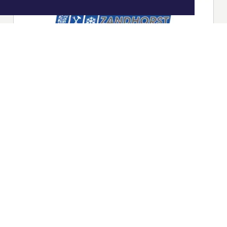
|
Nieuws | Sport | Evenementen
Hoofdvestiging:
van Benthuizenlaan 1
1701 BZ Heerhugowaard
072 8200 600
redactie@xyto.nl
www.xyto.nl
SOCIAL MEDIA