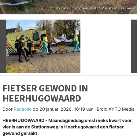
Vorige
V
FIETSER GEWOND IN
HEERHUGOWAARD
Door
Redactie
op
20 januari 2020, 16:19 uur
Bron: XYTO Media
HEERHUGOWAARD - Maandagmiddag omstreeks kwart voor
vier is aan de Stationsweg in Heerhugowaard een fietser
gewond geraakt.