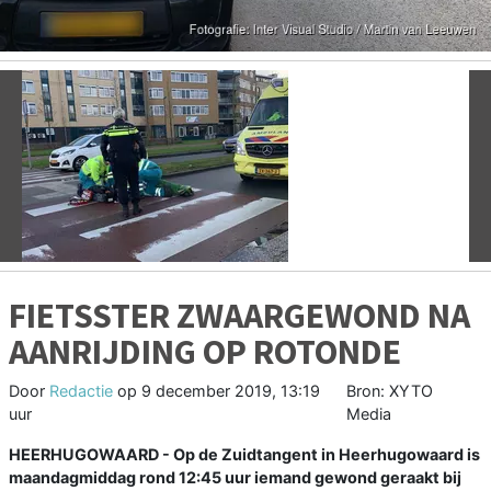
Vorige
V
FIETSSTER ZWAARGEWOND NA
AANRIJDING OP ROTONDE
Door
Redactie
op
9 december 2019, 13:19
Bron: XYTO
uur
Media
HEERHUGOWAARD - Op de Zuidtangent in Heerhugowaard is
maandagmiddag rond 12:45 uur iemand gewond geraakt bij