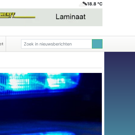
18.8 ℃
ct