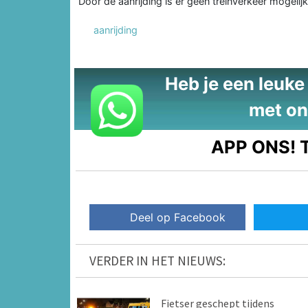
Door de aanrijding is er geen treinverkeer mogel
aanrijding
Heb je een leuke t
met on
APP ONS!
T
Deel op Facebook
VERDER IN HET NIEUWS:
Fietser geschept tijdens