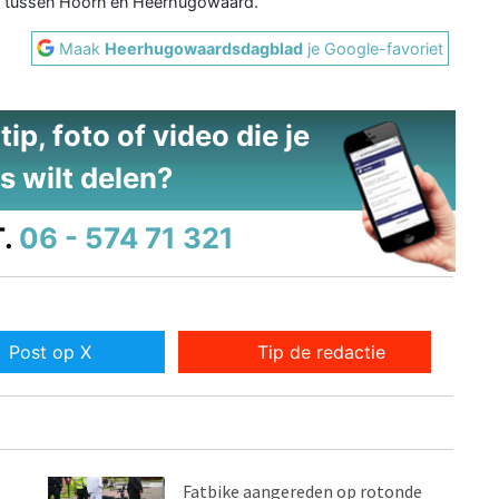
ijk tussen Hoorn en Heerhugowaard.
Maak
Heerhugowaardsdagblad
je Google-favoriet
ip, foto of video die je
s wilt delen?
.
06 - 574 71 321
Post op X
Tip de redactie
Fatbike aangereden op rotonde