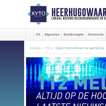
HEERHUGOWAAR
lokaal nieuws heerhugowaard en d
112
Algemeen
Bedrijvengids
Gemeente
Home
112
Geen treinverkeer na aanrijding