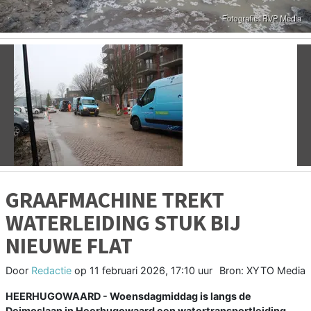
Vorige
V
GRAAFMACHINE TREKT
WATERLEIDING STUK BIJ
NIEUWE FLAT
Door
Redactie
op
11 februari 2026, 17:10 uur
Bron: XYTO Media
HEERHUGOWAARD - Woensdagmiddag is langs de
Deimoslaan in Heerhugowaard een watertransportleiding