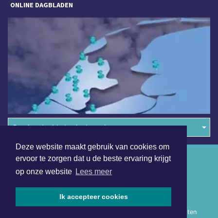
ONLINE DAGBLADEN
Overige dagbladen in de regio
Deze website maakt gebruik van cookies om
Algemene voorwaarden
ervoor te zorgen dat u de beste ervaring krijgt
op onze website
Lees meer
Disclaimer
Privacy Statement
Ik accepteer cookies
Copyright (c) 2026 | Heerhugowaardsdagblad.nl - Alle rechten