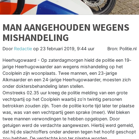
MAN AANGEHOUDEN WEGENS
MISHANDELING
Door
Redactie
op
23 februari 2019, 9:44 uur
Bron: Politie.nl
Heerhugowaard - Op zaterdagmorgen hield de politie een 19-
jarige Heerhugowaarder aan wegens mishandeling op het
Coolplein zijn woonplaats. Twee mannen, een 23-jarige
Alkmaarder en een 24-jarige Heerhugowaarder, moesten zich
onder doktersbehandeling laten stellen.
Omstreeks 02.35 uur kreeg de politie melding van een grote
vechtpartij op het Coolplein waarbij zo’n twintig personen
betrokken zouden zijn. Toen de politie korte tijd later ter plaatse
was, was van een vechtpartij geen sprake (meer). Wel bleken
twee mannen verwondingen te hebben opgelopen. Door
getuigen werd de verdachte aangewezen. Hierbij werd gemeld,
dat hij de slachtoffers onder anderen tegen het hoofd geschopt
zou hebben. De verdachte kon ter plaatse worden