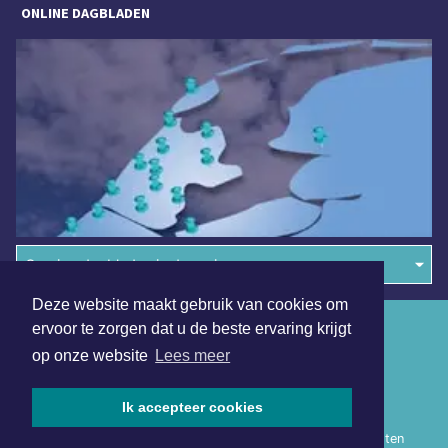
ONLINE DAGBLADEN
Overige dagbladen in de regio
Deze website maakt gebruik van cookies om
Algemene voorwaarden
ervoor te zorgen dat u de beste ervaring krijgt
op onze website
Lees meer
Disclaimer
Privacy Statement
Ik accepteer cookies
Copyright (c) 2026 | Heerhugowaardsdagblad.nl - Alle rechten