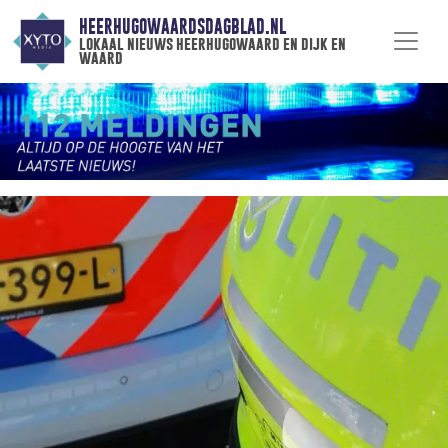
HEERHUGOWAARDSDAGBLAD.NL
lokaal nieuws heerhugowaard en dijk en
waard