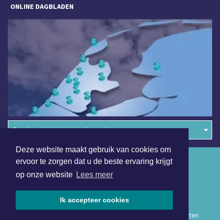
ONLINE DAGBLADEN
Overige dagbladen in de regio
Deze website maakt gebruik van cookies om
Algemene voorwaarden
ervoor te zorgen dat u de beste ervaring krijgt
op onze website
Lees meer
Disclaimer
Privacy Statement
Ik accepteer cookies
Copyright (c) 2026 | Heerhugowaardsdagblad.nl - Alle rechten