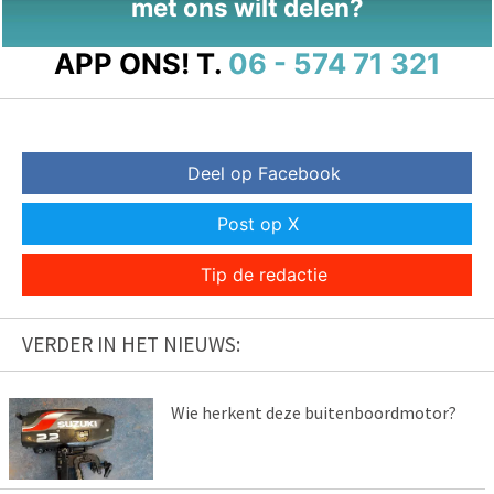
met ons wilt delen?
APP ONS!
T.
06 - 574 71 321
Deel op Facebook
Post op X
Tip de redactie
VERDER IN HET NIEUWS:
Wie herkent deze buitenboordmotor?