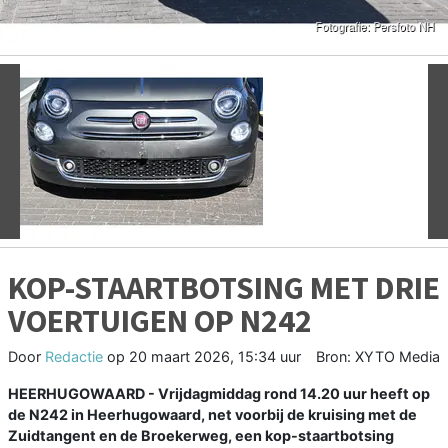
Vorige
V
KOP-STAARTBOTSING MET DRIE
VOERTUIGEN OP N242
Door
Redactie
op
20 maart 2026, 15:34 uur
Bron: XYTO Media
HEERHUGOWAARD - Vrijdagmiddag rond 14.20 uur heeft op
de N242 in Heerhugowaard, net voorbij de kruising met de
Zuidtangent en de Broekerweg, een kop-staartbotsing