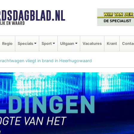
DSDAGBLAD.NL
ijk en waard
Regio
Specials
Sport
Uitgaan
Vacatures
Krant
Conta
vrachtwagen vliegt in brand in Heerhugowaard