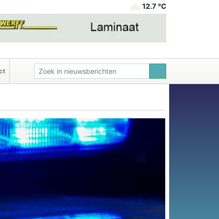
12.7 ℃
ct