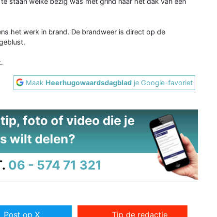
 te staan welke bezig was met grind naar het dak van een
ens het werk in brand. De brandweer is direct op de
geblust.
.
Maak
Heerhugowaardsdagblad
je Google-favoriet
ip, foto of video die je
s wilt delen?
.
06 - 574 71 321
Post op X
Tip de redactie