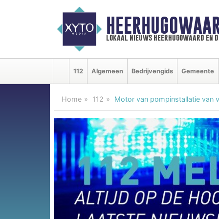
HEERHUGOWAAR
lokaal nieuws heerhugowaard en d
112
Algemeen
Bedrijvengids
Gemeente
Home
112
Motor van pompinstallatie van 