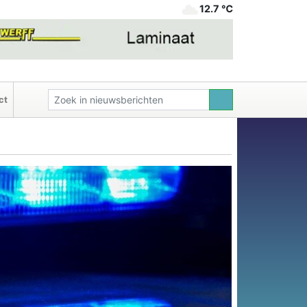
12.7 ℃
ct