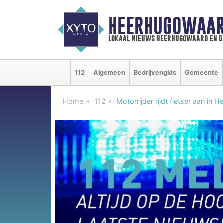
HEERHUGOWAAR
lokaal nieuws heerhugowaard en d
112
Algemeen
Bedrijvengids
Gemeente
Home
112
Motorrijder rijdt fietser aan in