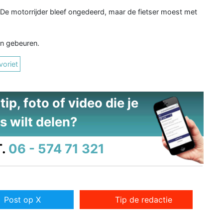
 De motorrijder bleef ongedeerd, maar de fietser moest met
en gebeuren.
voriet
ip, foto of video die je
s wilt delen?
.
06 - 574 71 321
Post op X
Tip de redactie