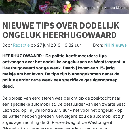
NIEUWE TIPS OVER DODELIJK
ONGELUK HEERHUGOWAARD
Door
Redactie
op
27 juni 2019, 19:32 uur
Bron:
NH Nieuws
HEERHUGOWAARD - De politie heeft meerdere tips
ontvangen over het dodelijke ongeluk aan de Westtangent in
Heerhugowaard vorige week. Daarbij kwam een 15-jarig
meisje om het leven. De tips zijn binnengekomen nadat de
politie eerder deze week een specifieke getuigenoproep
deed.
De oproep van eergisteren was gericht op de zoektocht naar
een specifieke automobilist. De bestuurder van een zwarte Seat
Leon zou op 19 juni rond 23.15 uur - net voor het ongeluk - op
de Saffier hebben gereden. Vervolgens zou de automobilist zijn
afgeslagen richting de G. Rietveldweg of de Westtangent.
"Hopelijk kan diegene ons meer vertellen over wat er is