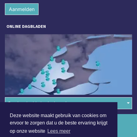
Aanmelden
ONLINE DAGBLADEN
Overige dagbladen in de regio
Deze website maakt gebruik van cookies om
Algemene voorwaarden
ervoor te zorgen dat u de beste ervaring krijgt
op onze website
Lees meer
Disclaimer