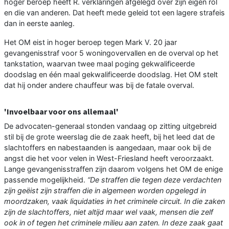
hoger beroep heeft R. verklaringen afgelegd over zijn eigen rol
en die van anderen. Dat heeft mede geleid tot een lagere strafeis
dan in eerste aanleg.
Het OM eist in hoger beroep tegen Mark V. 20 jaar
gevangenisstraf voor 5 woningovervallen en de overval op het
tankstation, waarvan twee maal poging gekwalificeerde
doodslag en één maal gekwalificeerde doodslag. Het OM stelt
dat hij onder andere chauffeur was bij de fatale overval.
'Invoelbaar voor ons allemaal'
De advocaten-generaal stonden vandaag op zitting uitgebreid
stil bij de grote weerslag die de zaak heeft, bij het leed dat de
slachtoffers en nabestaanden is aangedaan, maar ook bij de
angst die het voor velen in West-Friesland heeft veroorzaakt.
Lange gevangenisstraffen zijn daarom volgens het OM de enige
passende mogelijkheid.
“De straffen die tegen deze verdachten
zijn geëist zijn straffen die in algemeen worden opgelegd in
moordzaken, vaak liquidaties in het criminele circuit. In die zaken
zijn de slachtoffers, niet altijd maar wel vaak, mensen die zelf
ook in of tegen het criminele milieu aan zaten. In deze zaak gaat