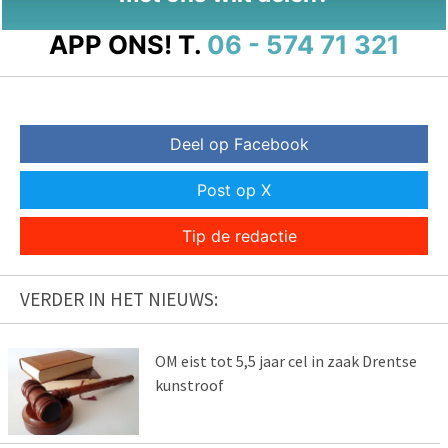
APP ONS!
T.
06 - 574 71 321
Deel op Facebook
Post op X
Tip de redactie
VERDER IN HET NIEUWS:
OM eist tot 5,5 jaar cel in zaak Drentse
kunstroof