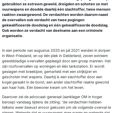
gebruikten ze extreem geweld, dreigden en schoten ze met
vuurwapens en doodde daarbij één slachtoffer, twee mensen
raakten zwaargewond. De verdachten worden daarom naast
de overvallen ook verdacht van twee pogingen
gekwalificeerde doodslag en één gekwalificeerde doodslag.
Ook worden ze verdacht van deelname aan een criminele
organisatie.
In een periode van augustus 2020 en juli 2021 werden in dorpen
in West-Friesland, en op één plek in Gelderland, zeven extreem
gewelddadige overvallen gepleegd door een groep mannen. Het
zijn roofovervallen op woningen en één tankstation. Er wordt
geslagen met breekijzer, gemarteld met een strijkijzer en
geschoten met wapens. Daarbij is een slachtoffer door een
kogel geraakt in de borst, een ander slachtoffer raakte gewond
aan haar hals. Één bewoner kwam om het leven.
Daarover zei de advocaat-generaal (aanklager OM in hoger
beroep) vandaag tijdens de zitting:
“de verdachten hebben
telkens weer bewust ervoor gekozen om de volgende overval te
plegen. Wetende dat er vuurwapens mee waren en wetende dat