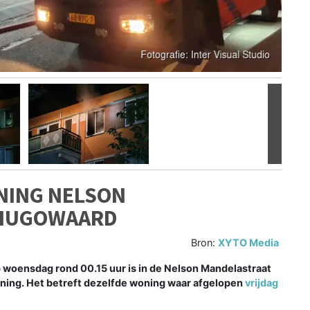
Volgen
NING NELSON
RHUGOWAARD
Bron:
XYTO Media
oensdag rond 00.15 uur is in de Nelson Mandelastraat
ning. Het betreft dezelfde woning waar afgelopen
vrijdag