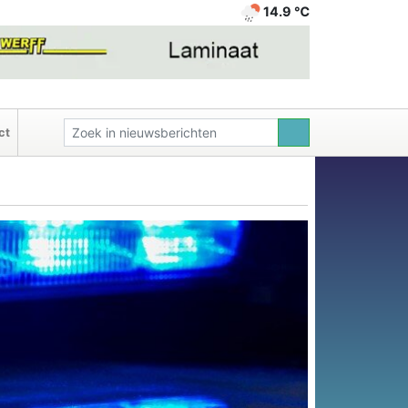
14.9 ℃
ct