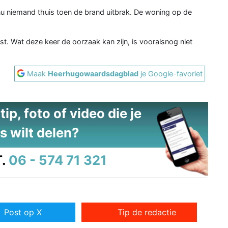
nu niemand thuis toen de brand uitbrak. De woning op de
st. Wat deze keer de oorzaak kan zijn, is vooralsnog niet
Maak
Heerhugowaardsdagblad
je Google-favoriet
ip, foto of video die je
s wilt delen?
.
06 - 574 71 321
Post op X
Tip de redactie