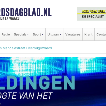
DSDAGBLAD.NL
ijk en waard
Regio
Specials
Sport
Uitgaan
Vacatures
Krant
Conta
on Mandelastraat Heerhugowaard