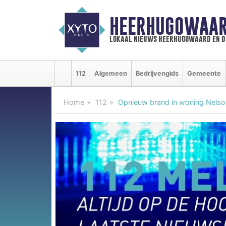
HEERHUGOWAAR
lokaal nieuws heerhugowaard en d
112
Algemeen
Bedrijvengids
Gemeente
Home
112
Opnieuw brand in woning Nels