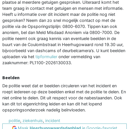
plaatse al meerdere getuigen gesproken. Uiteraard komt het
team graag in contact met getuigen en mensen met informatie.
Heeft u informatie over dit incident maar de politie nog niet
gesproken? Neem dan zo snel mogelijk contact op met de
politie via de Opsporingstiplijn: 0800-6070. Tippen kan ook
anoniem, bel dan Meld Misdaad Anoniem via 0800-7000. De
politie neemt ook graag kennis van eventuele beelden in de
buurt van de Coulombstraat in Heerhugowaard rond 19.30 uur,
bijvoorbeeld van dashcams of deurbelcamera’s. U kunt beelden
uploaden via het
tipformulier
onder vermelding van
zaaknummer: PL1100-2026130033.
Beelden
De politie weet dat er beelden circuleren van het incident en
roept iedereen op deze beelden enkel met de politie te delen. En
niet online te delen. Dit uit respect voor de nabestaanden. Ook
kan dit tot eigenrichting leiden en kan dit het lopend
opsporingsonderzoek nadelig beïnvloeden.
politie
,
ziekenhuis
,
incident
Maak
Heerhugowaardsdagblad
je Google-favoriet