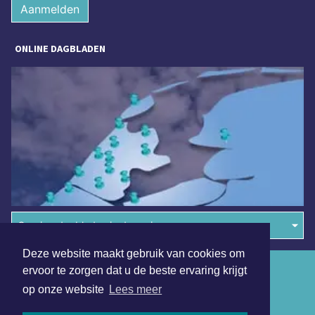
Aanmelden
ONLINE DAGBLADEN
Overige dagbladen in de regio
Deze website maakt gebruik van cookies om
Algemene voorwaarden
ervoor te zorgen dat u de beste ervaring krijgt
op onze website
Lees meer
Disclaimer