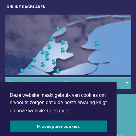
ONLINE DAGBLADEN
Overige dagbladen in de regio
Deze website maakt gebruik van cookies om
Algemene voorwaarden
ervoor te zorgen dat u de beste ervaring krijgt
op onze website
Lees meer
Disclaimer
Privacy Statement
Ik accepteer cookies
Copyright (c) 2026 | Heerhugowaardsdagblad.nl - Alle rechten