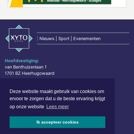
|
Nieuws | Sport | Evenementen
Hoofdvestiging:
van Benthuizenlaan 1
1701 BZ Heerhugowaard
072 8200 600
Deze website maakt gebruik van cookies om
redactie@xyto.nl
ervoor te zorgen dat u de beste ervaring krijgt
www.xyto.nl
op onze website
Lees meer
SOCIAL MEDIA
Ik accepteer cookies
NIEUWSBRIEF AANMELDEN