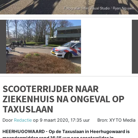
Vorige
V
SCOOTERRIJDER NAAR
ZIEKENHUIS NA ONGEVAL OP
TAXUSLAAN
Door
Redactie
op
9 maart 2020, 17:35 uur
Bron: XYTO Media
HEERHUGOWAARD - Op de Taxuslaan in Heerhugowaard is
maandagmiddag rond 16:15 uur een scooterrijder in