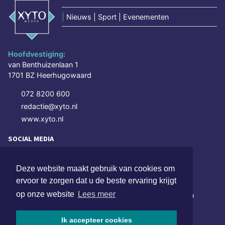
|
Nieuws | Sport | Evenementen
Hoofdvestiging:
van Benthuizenlaan 1
1701 BZ Heerhugowaard
072 8200 600
redactie@xyto.nl
www.xyto.nl
SOCIAL MEDIA
Deze website maakt gebruik van cookies om
NIEUWSBRIEF AANMELDEN
ervoor te zorgen dat u de beste ervaring krijgt
op onze website
Lees meer
Schrijf je in voor onze nieuwsbrief en krijg wekelijks een
samenvatting van alle gebeurtenissen uit jouw regio.
Ik accepteer cookies