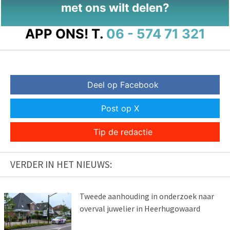
met ons wilt delen?
APP ONS!
T.
06 - 574 71 321
Deel op Facebook
Post op X
Tip de redactie
VERDER IN HET NIEUWS:
Tweede aanhouding in onderzoek naar
overval juwelier in Heerhugowaard