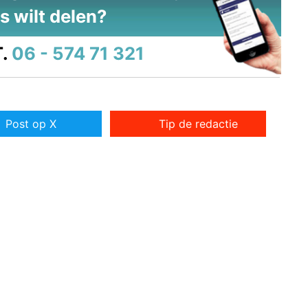
s wilt delen?
.
06 - 574 71 321
Post op X
Tip de redactie