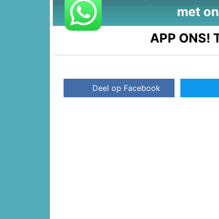
met on
APP ONS!
T
Deel op Facebook