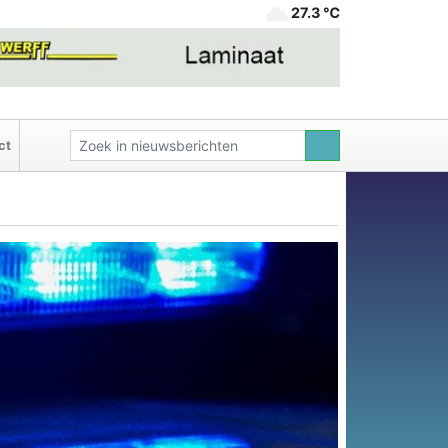
27.3 ℃
ct