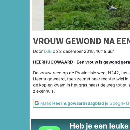
VROUW GEWOND NA EEN
Door
DJB
op
2 december 2018, 10:19 uur
HEERHUGOWAARD - Een vrouw is gewond geraakt
De vrouw reed op de Provinciale weg, N242, tus
Heerhugowaard, toen ze met haar rechter wiel in
de kop en kwam in het gras naast de weg tot stil
ziekenhuis.
Maak
Heerhugowaardsdagblad
je Google-fa
Heb je een leuke t