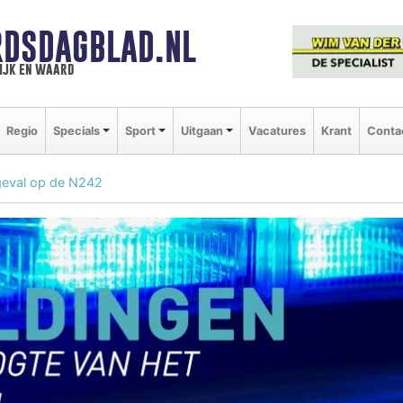
DSDAGBLAD.NL
ijk en waard
Regio
Specials
Sport
Uitgaan
Vacatures
Krant
Conta
geval op de N242