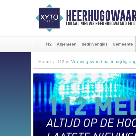
HEERHUGOWAAR
lokaal nieuws heerhugowaard en d
112
Algemeen
Bedrijvengids
Gemeente
Home
112
Vrouw gewond na eenzijdig on