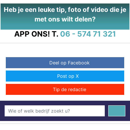
Heb je een leuke tip, foto of video die je
met ons wilt delen?
APP ONS!
T.
06 - 574 71 321
Deel op Facebook
Post op X
Tip de redactie