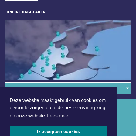
ONLINE DAGBLADEN
Overige dagbladen in de regio
Deze website maakt gebruik van cookies om
Algemene voorwaarden
ervoor te zorgen dat u de beste ervaring krijgt
op onze website
Lees meer
Disclaimer
Privacy Statement
Ik accepteer cookies