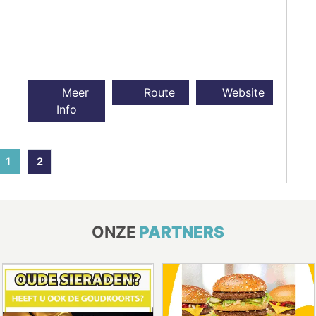
Meer
Route
Website
Info
1
2
ONZE
PARTNERS