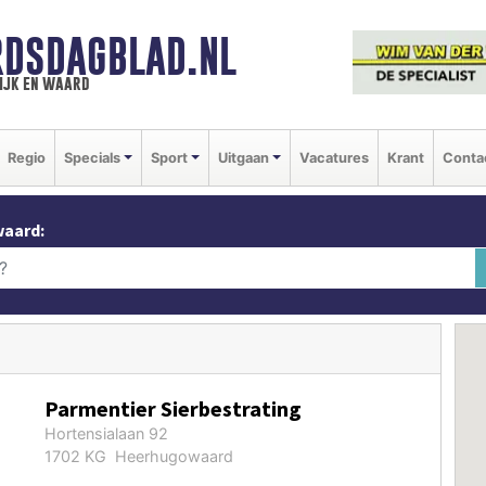
DSDAGBLAD.NL
ijk en waard
Regio
Specials
Sport
Uitgaan
Vacatures
Krant
Conta
waard:
Parmentier Sierbestrating
Hortensialaan 92
1702 KG Heerhugowaard