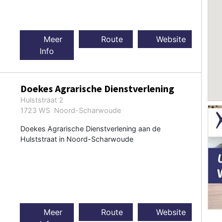
Meer
Route
Website
Info
Doekes Agrarische Dienstverlening
Hulststraat 2
1723 WS Noord-Scharwoude
Doekes Agrarische Dienstverlening aan de
Hulststraat in Noord-Scharwoude
Meer
Route
Website