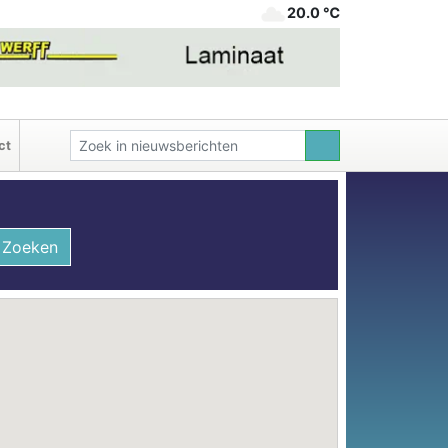
20.0 ℃
ct
Zoeken