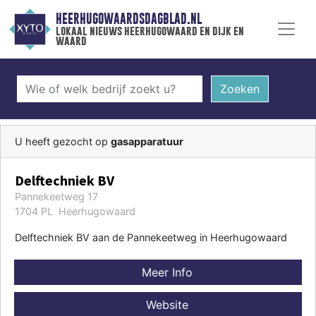
HEERHUGOWAARDSDAGBLAD.NL
lokaal nieuws heerhugowaard en dijk en
waard
Zoeken
U heeft gezocht op
gasapparatuur
Delftechniek BV
Pannekeetweg 17
1704 PL Heerhugowaard
Delftechniek BV aan de Pannekeetweg in Heerhugowaard
Meer Info
Website