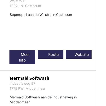
Walstro 10
1902 JN Castricum
Sopmop.nl aan de Walstro in Castricum
Meer
Route
Website
Info
Mermaid Softwash
Industrieweg 57
1775 PW Middenmeer
Mermaid Softwash aan de Industrieweg in
Middenmeer