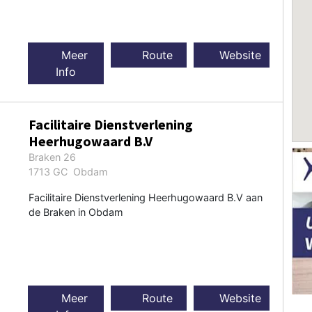
Meer
Route
Website
Info
Facilitaire Dienstverlening
Heerhugowaard B.V
Braken 26
1713 GC Obdam
Facilitaire Dienstverlening Heerhugowaard B.V aan
de Braken in Obdam
Meer
Route
Website