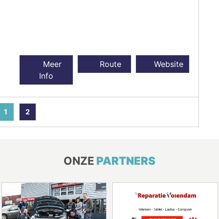
Meer
Route
Website
Info
1
2
ONZE
PARTNERS