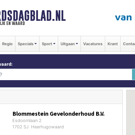
DSDAGBLAD.NL
ijk en waard
Regio
Specials
Sport
Uitgaan
Vacatures
Krant
Conta
waard:
Blommestein Gevelonderhoud B.V.
Esdoornlaan 2
1702 SJ Heerhugowaard