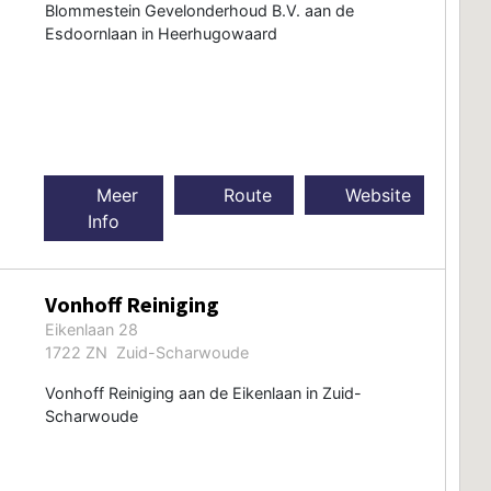
Blommestein Gevelonderhoud B.V. aan de
Esdoornlaan in Heerhugowaard
Meer
Route
Website
Info
Vonhoff Reiniging
Eikenlaan 28
1722 ZN Zuid-Scharwoude
Vonhoff Reiniging aan de Eikenlaan in Zuid-
Scharwoude