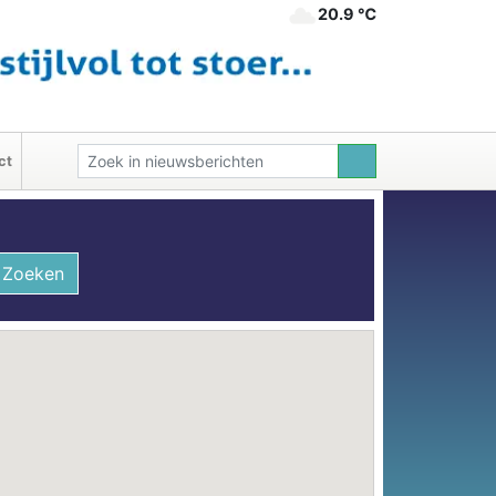
20.9 ℃
ct
Zoeken