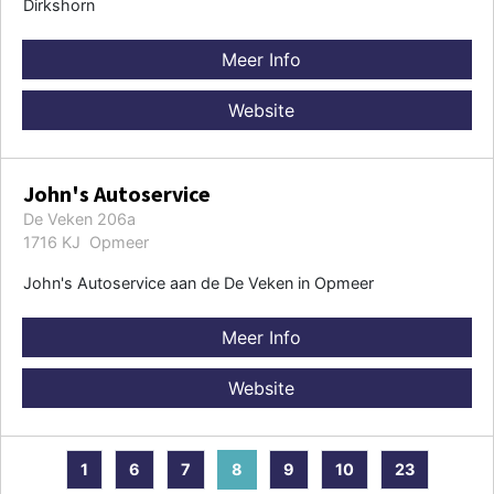
Dirkshorn
Meer Info
Website
John's Autoservice
De Veken 206a
1716 KJ Opmeer
John's Autoservice aan de De Veken in Opmeer
Meer Info
Website
1
6
7
8
9
10
23