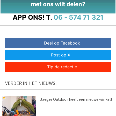
met ons wilt delen?
APP ONS!
T.
06 - 574 71 321
Deel op Facebook
Post op X
Tip de redactie
VERDER IN HET NIEUWS:
Jaeger Outdoor heeft een nieuwe winkel!