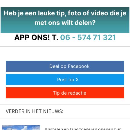
Heb je een leuke tip, foto of video die je
met ons wilt delen?
APP ONS!
T.
06 - 574 71 321
Deel op Facebook
Post op X
Tip de redactie
VERDER IN HET NIEUWS:
Kastelen en landgoederen openen hun