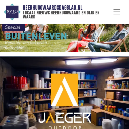
HEERHUGOWAARDSDAGBLAD.NL
lokaal nieuws heerhugowaard en dijk en
waard