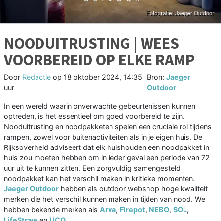
NOODUITRUSTING | WEES
VOORBEREID OP ELKE RAMP
Door
Redactie
op
18 oktober 2024, 14:35
Bron:
Jaeger
uur
Outdoor
In een wereld waarin onverwachte gebeurtenissen kunnen
optreden, is het essentieel om goed voorbereid te zijn.
Nooduitrusting en noodpakketen spelen een cruciale rol tijdens
rampen, zowel voor buitenactiviteiten als in je eigen huis. De
Rijksoverheid adviseert dat elk huishouden een noodpakket in
huis zou moeten hebben om in ieder geval een periode van 72
uur uit te kunnen zitten. Een zorgvuldig samengesteld
noodpakket kan het verschil maken in kritieke momenten.
Jaeger Outdoor
hebben als outdoor webshop hoge kwaliteit
merken die het verschil kunnen maken in tijden van nood. We
hebben bekende merken als
Arva
,
Firepot
,
NEBO
,
SOL
,
LifeStraw
en
UCO
.