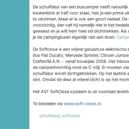
De schuifdeur van een buscamper heeft natuurlijk v
keukenblok er half voor staat, heb je een prima ui
te verzinnen. Maar er is ook een groot nadeel. De 
voorzichtig, dan valt hij namelijk niet in het tweede
geweest en je wilt hem heel stil dichttrekken. Als
je de campingburen eigenlijk niet aan doen.
Campe
De Softclose is een vrijwel geruisloze elektrische 
dus Fiat Ducato, Mercede Sprinter, Citroen Jump
Crafter/M.A.N. - vanaf bouwjaar 2008. Het inbouwe
de camperinrichting rond de C-stijl. Er moeten v
schuifdeur wordt dichtgetrokken. Op het laatste st
slot. Omdat de deur al vrijwel dicht is op het mom
Het AST SoftClose systeem is uit voorraad leverb
Te bestellen via
www.soft-close.nl
schuifdeur
,
softclose