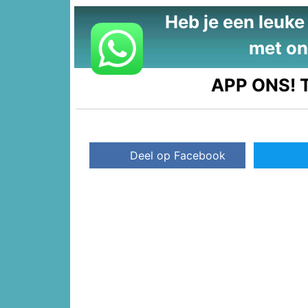
Heb je een leuke t
met on
APP ONS!
T
Deel op Facebook