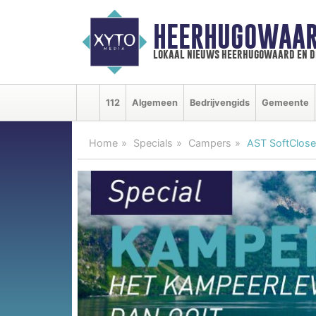
HEERHUGOWAAR
lokaal nieuws heerhugowaard en d
112
Algemeen
Bedrijvengids
Gemeente
Home
Specials
Campers
AST SoftClose