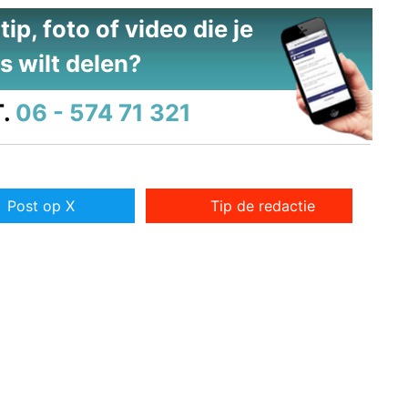
ip, foto of video die je
s wilt delen?
.
06 - 574 71 321
Post op X
Tip de redactie