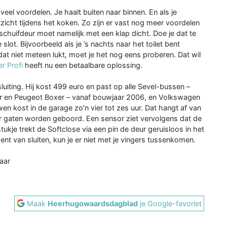
eel voordelen. Je haalt buiten naar binnen. En als je
tzicht tijdens het koken. Zo zijn er vast nog meer voordelen
schuifdeur moet namelijk met een klap dicht. Doe je dat te
 slot. Bijvoorbeeld als je ’s nachts naar het toilet bent
 dat niet meteen lukt, moet je het nog eens proberen. Dat wil
r Profi
heeft nu een betaalbare oplossing.
sluiting. Hij kost 499 euro en past op alle Sevel-bussen –
er en Peugeot Boxer – vanaf bouwjaar 2006, en Volkswagen
n kost in de garage zo’n vier tot zes uur. Dat hangt af van
ier gaten worden geboord. Een sensor ziet vervolgens dat de
ukje trekt de Softclose via een pin de deur geruisloos in het
ent van sluiten, kun je er niet met je vingers tussenkomen.
aar
Maak
Heerhugowaardsdagblad
je Google-favoriet