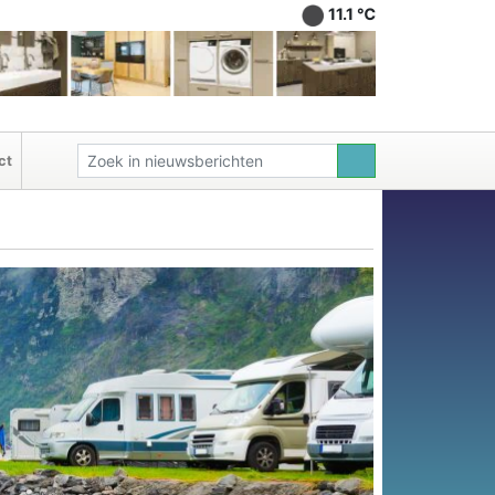
11.1 ℃
ct