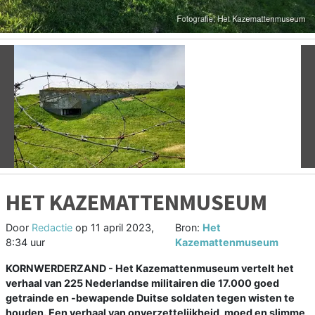
Vorige
V
HET KAZEMATTENMUSEUM
Door
Redactie
op
11 april 2023,
Bron:
Het
8:34 uur
Kazemattenmuseum
KORNWERDERZAND - Het Kazemattenmuseum vertelt het
verhaal van 225 Nederlandse militairen die 17.000 goed
getrainde en -bewapende Duitse soldaten tegen wisten te
houden. Een verhaal van onverzettelijkheid, moed en slimme