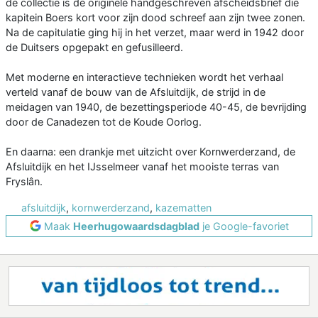
de collectie is de originele handgeschreven afscheidsbrief die
kapitein Boers kort voor zijn dood schreef aan zijn twee zonen.
Na de capitulatie ging hij in het verzet, maar werd in 1942 door
de Duitsers opgepakt en gefusilleerd.
Met moderne en interactieve technieken wordt het verhaal
verteld vanaf de bouw van de Afsluitdijk, de strijd in de
meidagen van 1940, de bezettingsperiode 40-45, de bevrijding
door de Canadezen tot de Koude Oorlog.
En daarna: een drankje met uitzicht over Kornwerderzand, de
Afsluitdijk en het IJsselmeer vanaf het mooiste terras van
Fryslân.
afsluitdijk
,
kornwerderzand
,
kazematten
Maak
Heerhugowaardsdagblad
je Google-favoriet