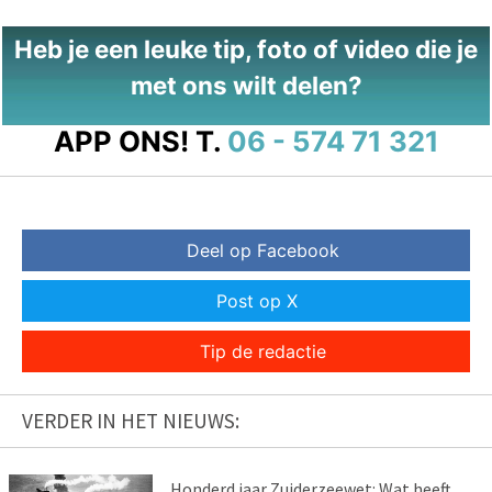
Heb je een leuke tip, foto of video die je
met ons wilt delen?
APP ONS!
T.
06 - 574 71 321
Deel op Facebook
Post op X
Tip de redactie
VERDER IN HET NIEUWS:
Honderd jaar Zuiderzeewet: Wat heeft