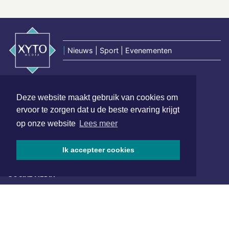
|
Nieuws | Sport | Evenementen
Hoofdvestiging:
Deze website maakt gebruik van cookies om
van Benthuizenlaan 1
ervoor te zorgen dat u de beste ervaring krijgt
1701 BZ Heerhugowaard
op onze website
Lees meer
072 8200 600
redactie@xyto.nl
Ik accepteer cookies
www.xyto.nl
SOCIAL MEDIA
NIEUWSBRIEF AANMELDEN