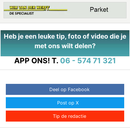
Heb je een leuke tip, foto of video die je
met ons wilt delen?
APP ONS!
T.
06 - 574 71 321
Deel op Facebook
Post op X
Tip de redactie