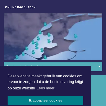
ONLINE DAGBLADEN
Overige dagbladen in de regio
Deze website maakt gebruik van cookies om
Algemene voorwaarden
ervoor te zorgen dat u de beste ervaring krijgt
op onze website
Lees meer
Disclaimer
Privacy Statement
Ik accepteer cookies