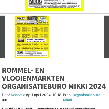
Vorige
V
ROMMEL- EN
VLOOIENMARKTEN
ORGANISATIEBURO MIKKI 2024
Door
Redactie
op
1 april 2024, 10:18
Bron:
Organisatieburo
uur
Mikki
NOORD-HOLLAND - Organisatieburo Mikki organiseert