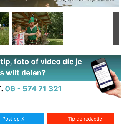
Volgend
ip, foto of video die je
s wilt delen?
.
06 - 574 71 321
Post op X
Tip de redactie