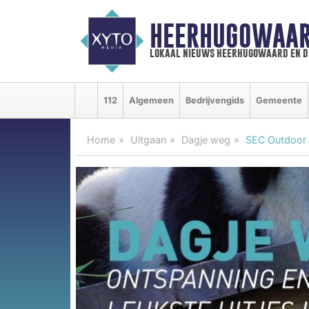
HEERHUGOWAAR
lokaal nieuws heerhugowaard en d
112
Algemeen
Bedrijvengids
Gemeente
Home
Uitgaan
Dagje weg
SEC Outdoor E