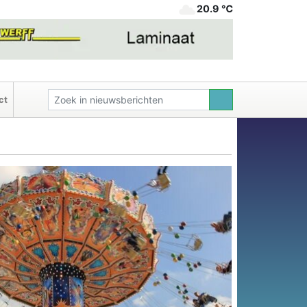
20.9 ℃
ct