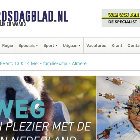
DSDAGBLAD.NL
ijk en waard
Regio
Specials
Sport
Uitgaan
Vacatures
Krant
Conta
vent: 13 & 14 Mei - familie-uitje - Almere