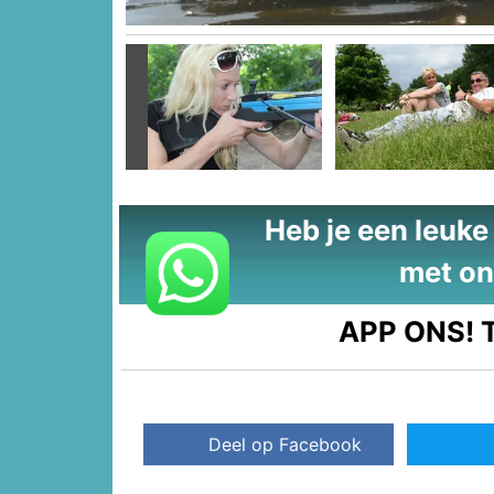
Vorige
Heb je een leuke t
met on
APP ONS!
T
Deel op Facebook