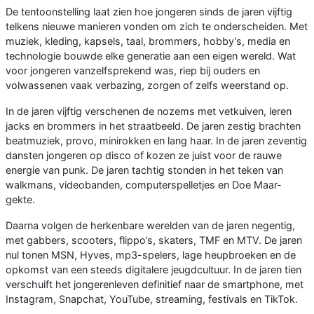
De tentoonstelling laat zien hoe jongeren sinds de jaren vijftig
telkens nieuwe manieren vonden om zich te onderscheiden. Met
muziek, kleding, kapsels, taal, brommers, hobby’s, media en
technologie bouwde elke generatie aan een eigen wereld. Wat
voor jongeren vanzelfsprekend was, riep bij ouders en
volwassenen vaak verbazing, zorgen of zelfs weerstand op.
In de jaren vijftig verschenen de nozems met vetkuiven, leren
jacks en brommers in het straatbeeld. De jaren zestig brachten
beatmuziek, provo, minirokken en lang haar. In de jaren zeventig
dansten jongeren op disco of kozen ze juist voor de rauwe
energie van punk. De jaren tachtig stonden in het teken van
walkmans, videobanden, computerspelletjes en Doe Maar-
gekte.
Daarna volgen de herkenbare werelden van de jaren negentig,
met gabbers, scooters, flippo’s, skaters, TMF en MTV. De jaren
nul tonen MSN, Hyves, mp3-spelers, lage heupbroeken en de
opkomst van een steeds digitalere jeugdcultuur. In de jaren tien
verschuift het jongerenleven definitief naar de smartphone, met
Instagram, Snapchat, YouTube, streaming, festivals en TikTok.