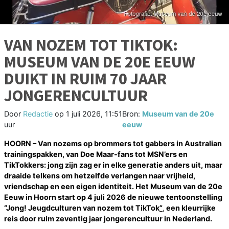
VAN NOZEM TOT TIKTOK:
MUSEUM VAN DE 20E EEUW
DUIKT IN RUIM 70 JAAR
JONGERENCULTUUR
Door
Redactie
op
1 juli 2026, 11:51
Bron:
Museum van de 20e
uur
eeuw
HOORN – Van nozems op brommers tot gabbers in Australian
trainingspakken, van Doe Maar-fans tot MSN’ers en
TikTokkers: jong zijn zag er in elke generatie anders uit, maar
draaide telkens om hetzelfde verlangen naar vrijheid,
vriendschap en een eigen identiteit. Het Museum van de 20e
Eeuw in Hoorn start op 4 juli 2026 de nieuwe tentoonstelling
“Jong! Jeugdculturen van nozem tot TikTok
”
,
een kleurrijke
reis door ruim zeventig jaar jongerencultuur in Nederland.