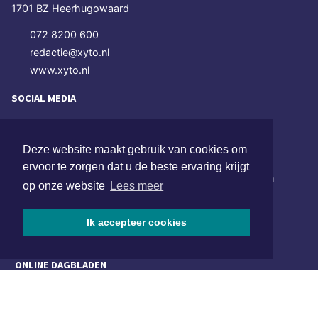
1701 BZ Heerhugowaard
072 8200 600
redactie@xyto.nl
www.xyto.nl
SOCIAL MEDIA
Deze website maakt gebruik van cookies om
NIEUWSBRIEF AANMELDEN
ervoor te zorgen dat u de beste ervaring krijgt
Schrijf je in voor onze nieuwsbrief en krijg wekelijks een
op onze website
Lees meer
samenvatting van alle gebeurtenissen uit jouw regio.
Ik accepteer cookies
Aanmelden
ONLINE DAGBLADEN