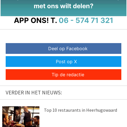
met ons wilt delen?
APP ONS!
T.
06 - 574 71 321
Deel op Facebook
Post op X
Tip de redactie
VERDER IN HET NIEUWS:
Top 10 restaurants in Heerhugowaard