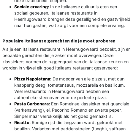
deze traditionele recepten.
Sociale ervaring:
In de Italiaanse cultuur is eten een
sociaal gebeuren. Italiaanse restaurants in
Heerhugowaard brengen deze gezelligheid en gastvrijheid
naar hun gasten, wat zorgt voor een complete ervaring.
Populaire Italiaanse gerechten die je moet proberen
Als je een Italiaans restaurant in Heerhugowaard bezoekt, zijn er
bepaalde gerechten die je zeker moet overwegen. Deze
klassiekers vormen de ruggengraat van de Italiaanse keuken en
worden in vrijwel elk goed Italiaans restaurant geserveerd:
Pizza Napoletana:
De moeder van alle pizza's, met dun
knapperig deeg, tomatensaus, mozzarella en basilicum.
Veel restaurants in Heerhugowaard hebben een
authentieke steenoven voor de perfecte pizza.
Pasta Carbonara:
Een Romeinse klassieker met guanciale
(varkenswang), ei, Pecorino Romano en zwarte peper.
Simpel maar verrukkelijk als het goed gemaakt is.
Risotto:
Romige rijst die langzaam wordt gekookt met
bouillon. Varianten met paddenstoelen (funghi), saffraan