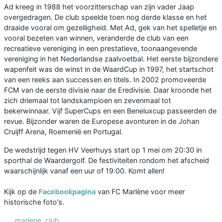
Ad kreeg in 1988 het voorzitterschap van zijn vader Jaap
overgedragen. De club speelde toen nog derde klasse en het
draaide vooral om gezelligheid. Met Ad, gek van het spelletje en
vooral bezeten van winnen, veranderde de club van een
recreatieve vereniging in een prestatieve, toonaangevende
vereniging in het Nederlandse zaalvoetbal. Het eerste bijzondere
wapenfeit was de winst in de WaardCup in 1997, het startschot
van een reeks aan successen en titels. In 2002 promoveerde
FCM van de eerste divisie naar de Eredivisie. Daar kroonde het
zich driemaal tot landskampioen en zevenmaal tot
bekerwinnaar. Vijf SuperCups en een Beneluxcup passeerden de
revue. Bijzonder waren de Europese avonturen in de Johan
Cruijff Arena, Roemenië en Portugal.
De wedstrijd tegen HV Veerhuys start op 1 mei om 20:30 in
sporthal de Waardergolf. De festiviteiten rondom het afscheid
waarschijnlijk vanaf een uur of 19:00. Komt allen!
Kijk op de
Facebookpagina
van FC Marlène voor meer
historische foto's.
marlene
,
club