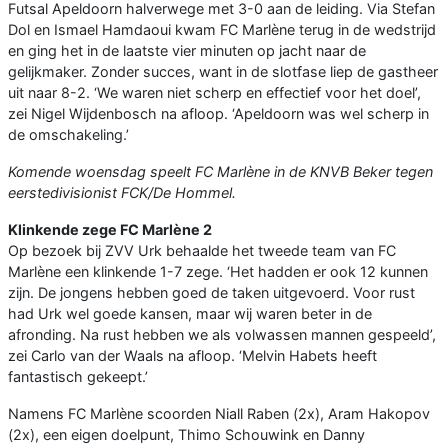
Futsal Apeldoorn halverwege met 3-0 aan de leiding. Via Stefan
Dol en Ismael Hamdaoui kwam FC Marlène terug in de wedstrijd
en ging het in de laatste vier minuten op jacht naar de
gelijkmaker. Zonder succes, want in de slotfase liep de gastheer
uit naar 8-2. ‘We waren niet scherp en effectief voor het doel’,
zei Nigel Wijdenbosch na afloop. ‘Apeldoorn was wel scherp in
de omschakeling.’
Komende woensdag speelt FC Marlène in de KNVB Beker tegen
eerstedivisionist FCK/De Hommel.
Klinkende zege FC Marlène 2
Op bezoek bij ZVV Urk behaalde het tweede team van FC
Marlène een klinkende 1-7 zege. ‘Het hadden er ook 12 kunnen
zijn. De jongens hebben goed de taken uitgevoerd. Voor rust
had Urk wel goede kansen, maar wij waren beter in de
afronding. Na rust hebben we als volwassen mannen gespeeld’,
zei Carlo van der Waals na afloop. ‘Melvin Habets heeft
fantastisch gekeept.’
Namens FC Marlène scoorden Niall Raben (2x), Aram Hakopov
(2x), een eigen doelpunt, Thimo Schouwink en Danny