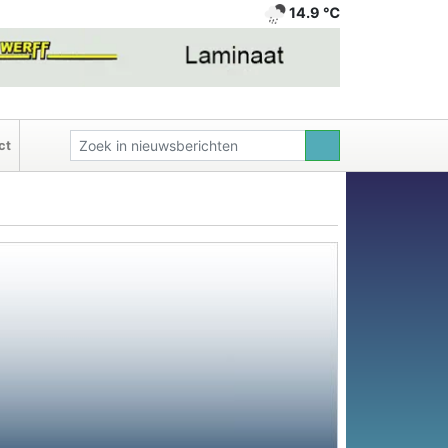
14.9 ℃
ct