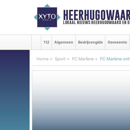
HEERHUGOWAAR
lokaal nieuws heerhugowaard en d
112
Algemeen
Bedrijvengids
Gemeente
Home
Sport
FC Marlène
FC Marlene ont