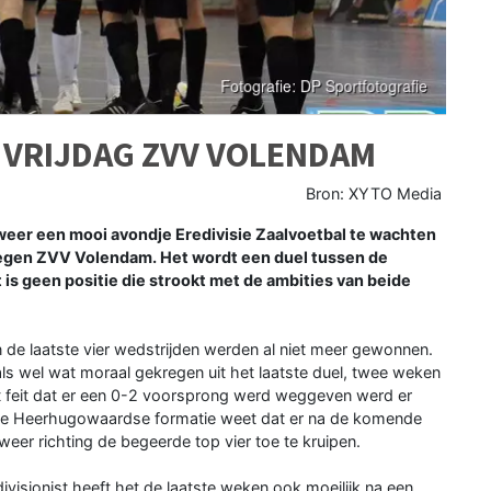
 VRIJDAG ZVV VOLENDAM
Bron: XYTO Media
er een mooi avondje Eredivisie Zaalvoetbal te wachten
 tegen ZVV Volendam. Het wordt een duel tussen de
is geen positie die strookt met de ambities van beide
n de laatste vier wedstrijden werden al niet meer gewonnen.
s wel wat moraal gekregen uit het laatste duel, twee weken
t feit dat er een 0-2 voorsprong werd weggeven werd er
. De Heerhugowaardse formatie weet dat er na de komende
er richting de begeerde top vier toe te kruipen.
visionist heeft het de laatste weken ook moeilijk na een