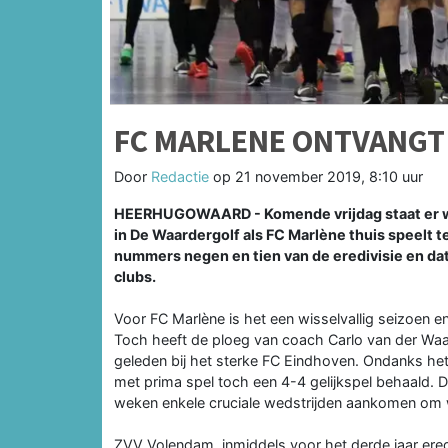
FC MARLENE ONTVANGT
Door
Redactie
op
21 november 2019, 8:10 uur
HEERHUGOWAARD - Komende vrijdag staat er we
in De Waardergolf als FC Marlène thuis speelt
nummers negen en tien van de eredivisie en dat 
clubs.
Voor FC Marlène is het een wisselvallig seizoen e
Toch heeft de ploeg van coach Carlo van der Waal
geleden bij het sterke FC Eindhoven. Ondanks he
met prima spel toch een 4-4 gelijkspel behaald
weken enkele cruciale wedstrijden aankomen om we
ZVV Volendam, inmiddels voor het derde jaar eredi