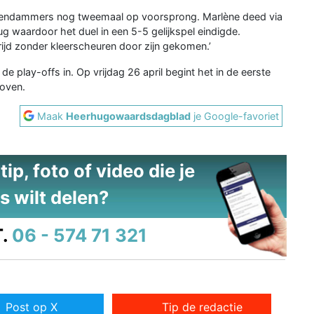
lendammers nog tweemaal op voorsprong. Marlène deed via
ug waardoor het duel in een 5-5 gelijkspel eindigde.
rijd zonder kleerscheuren door zijn gekomen.’
e play-offs in. Op vrijdag 26 april begint het in de eerste
hoven.
Maak
Heerhugowaardsdagblad
je Google-favoriet
ip, foto of video die je
s wilt delen?
.
06 - 574 71 321
Post op X
Tip de redactie