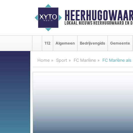
HEERHUGOWAAR
lokaal nieuws heerhugowaard en d
112
Algemeen
Bedrijvengids
Gemeente
Home
Sport
FC Marlène
FC Marlène als