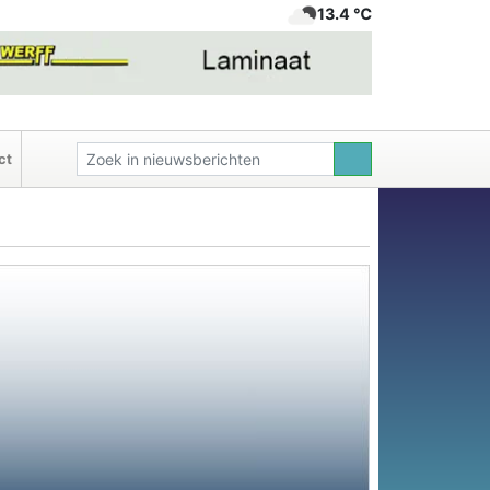
13.4 ℃
ct