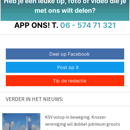
Heb je een leuke tip, foto of video die je
met ons wilt delen?
APP ONS!
T.
06 - 574 71 321
Deel op Facebook
Post op X
Tip de redactie
VERDER IN HET NIEUWS:
KSV volop in beweging. Kruizer
vereniging wil dubbel jubileum groots