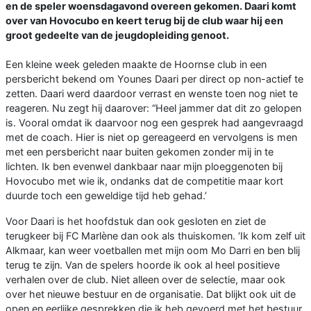
en de speler woensdagavond overeen gekomen. Daari komt
over van Hovocubo en keert terug bij de club waar hij een
groot gedeelte van de jeugdopleiding genoot.
Een kleine week geleden maakte de Hoornse club in een
persbericht bekend om Younes Daari per direct op non-actief te
zetten. Daari werd daardoor verrast en wenste toen nog niet te
reageren. Nu zegt hij daarover: “Heel jammer dat dit zo gelopen
is. Vooral omdat ik daarvoor nog een gesprek had aangevraagd
met de coach. Hier is niet op gereageerd en vervolgens is men
met een persbericht naar buiten gekomen zonder mij in te
lichten. Ik ben evenwel dankbaar naar mijn ploeggenoten bij
Hovocubo met wie ik, ondanks dat de competitie maar kort
duurde toch een geweldige tijd heb gehad.’
Voor Daari is het hoofdstuk dan ook gesloten en ziet de
terugkeer bij FC Marlène dan ook als thuiskomen. ‘Ik kom zelf uit
Alkmaar, kan weer voetballen met mijn oom Mo Darri en ben blij
terug te zijn. Van de spelers hoorde ik ook al heel positieve
verhalen over de club. Niet alleen over de selectie, maar ook
over het nieuwe bestuur en de organisatie. Dat blijkt ook uit de
open en eerlijke gesprekken die ik heb gevoerd met het bestuur