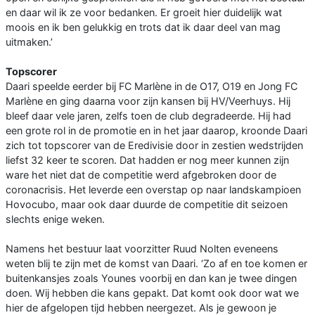
en daar wil ik ze voor bedanken. Er groeit hier duidelijk wat
moois en ik ben gelukkig en trots dat ik daar deel van mag
uitmaken.’
Topscorer
Daari speelde eerder bij FC Marlène in de O17, O19 en Jong FC
Marlène en ging daarna voor zijn kansen bij HV/Veerhuys. Hij
bleef daar vele jaren, zelfs toen de club degradeerde. Hij had
een grote rol in de promotie en in het jaar daarop, kroonde Daari
zich tot topscorer van de Eredivisie door in zestien wedstrijden
liefst 32 keer te scoren. Dat hadden er nog meer kunnen zijn
ware het niet dat de competitie werd afgebroken door de
coronacrisis. Het leverde een overstap op naar landskampioen
Hovocubo, maar ook daar duurde de competitie dit seizoen
slechts enige weken.
Namens het bestuur laat voorzitter Ruud Nolten eveneens
weten blij te zijn met de komst van Daari. ‘Zo af en toe komen er
buitenkansjes zoals Younes voorbij en dan kan je twee dingen
doen. Wij hebben die kans gepakt. Dat komt ook door wat we
hier de afgelopen tijd hebben neergezet. Als je gewoon je