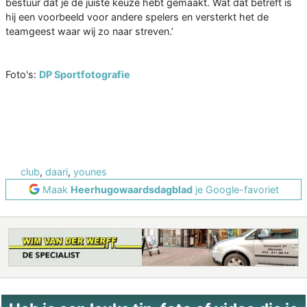
bestuur dat je de juiste keuze hebt gemaakt. Wat dat betreft is
hij een voorbeeld voor andere spelers en versterkt het de
teamgeest waar wij zo naar streven.’
Foto's:
DP Sportfotografie
club
,
daari
,
younes
Maak
Heerhugowaardsdagblad
je Google-favoriet