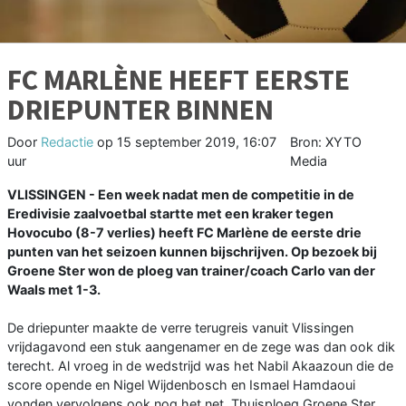
FC MARLÈNE HEEFT EERSTE
DRIEPUNTER BINNEN
Door
Redactie
op
15 september 2019, 16:07
Bron: XYTO
uur
Media
VLISSINGEN - Een week nadat men de competitie in de
Eredivisie zaalvoetbal startte met een kraker tegen
Hovocubo (8-7 verlies) heeft FC Marlène de eerste drie
punten van het seizoen kunnen bijschrijven. Op bezoek bij
Groene Ster won de ploeg van trainer/coach Carlo van der
Waals met 1-3.
De driepunter maakte de verre terugreis vanuit Vlissingen
vrijdagavond een stuk aangenamer en de zege was dan ook dik
terecht. Al vroeg in de wedstrijd was het Nabil Akaazoun die de
score opende en Nigel Wijdenbosch en Ismael Hamdaoui
vonden vervolgens ook nog het net. Thuisploeg Groene Ster