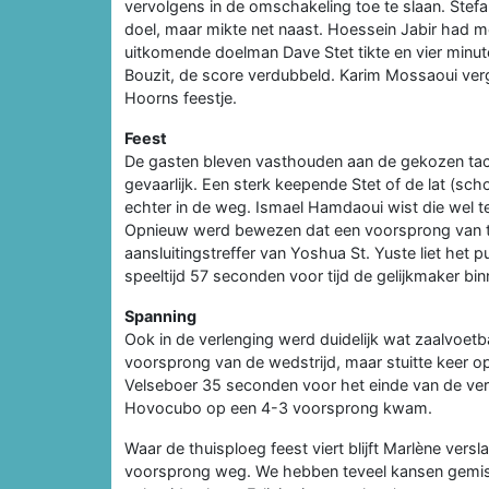
vervolgens in de omschakeling toe te slaan. Stef
doel, maar mikte net naast. Hoessein Jabir had m
uitkomende doelman Dave Stet tikte en vier minut
Bouzit, de score verdubbeld. Karim Mossaoui verg
Hoorns feestje.
Feest
De gasten bleven vasthouden aan de gekozen tac
gevaarlijk. Een sterk keepende Stet of de lat (s
echter in de weg. Ismael Hamdaoui wist die wel te
Opnieuw werd bewezen dat een voorsprong van t
aansluitingstreffer van Yoshua St. Yuste liet het 
speeltijd 57 seconden voor tijd de gelijkmaker bi
Spanning
Ook in de verlenging werd duidelijk wat zaalvoe
voorsprong van de wedstrijd, maar stuitte keer o
Velseboer 35 seconden voor het einde van de v
Hovocubo op een 4-3 voorsprong kwam.
Waar de thuisploeg feest viert blijft Marlène ver
voorsprong weg. We hebben teveel kansen gemist