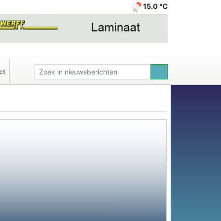
15.0 ℃
ct