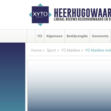
HEERHUGOWAAR
lokaal nieuws heerhugowaard en d
112
Algemeen
Bedrijvengids
Gemeente
Home
Sport
FC Marlène
FC Marlène met