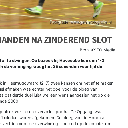
HANDEN NA ZINDEREND SLOT
Bron: XYTO Media
l af te dwingen. Op bezoek bij Hovocubo kon een 1-3
n de verlenging kreeg het 35 seconden voor tijd de
k in Heerhugowaard (2-7) twee kansen om het af te maken
duel afmaken was echter het doel voor de ploeg van
as dat derde duel juist wel een wens aangezien het op die
inds 2009.
 bleek wel in een overvolle sporthal De Opgang, waar
 finaleduel waren afgekomen. De ploeg van de Hoornse
en vechten voor de overwinning. Loerend op de counter om