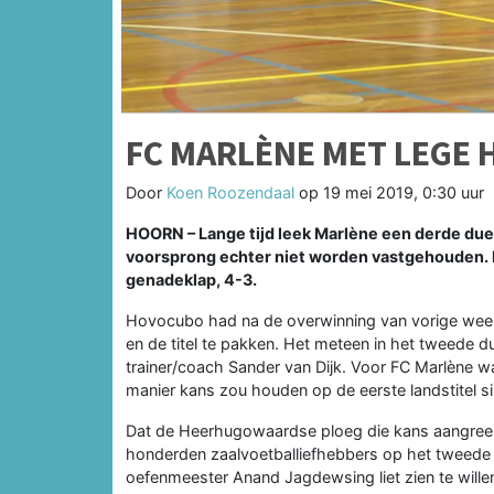
FC MARLÈNE MET LEGE 
Door
Koen Roozendaal
op
19 mei 2019, 0:30 uur
HOORN –
Lange tijd leek Marlène een derde due
voorsprong echter niet worden vastgehouden. I
genadeklap, 4-3.
Hovocubo had na de overwinning van vorige wee
en de titel te pakken. Het meteen in het tweede 
trainer/coach Sander van Dijk. Voor FC Marlène w
manier kans zou houden op de eerste landstitel s
Dat de Heerhugowaardse ploeg die kans aangreep
honderden zaalvoetballiefhebbers op het tweede
oefenmeester Anand Jagdewsing liet zien te will