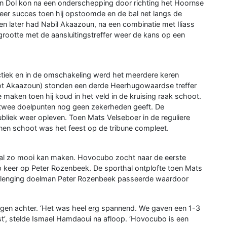
an Dol kon na een onderschepping door richting het Hoornse
eer succes toen hij opstoomde en de bal net langs de
en later had Nabil Akaazoun, na een combinatie met Iliass
rootte met de aansluitingstreffer weer de kans op een
tiek en in de omschakeling werd het meerdere keren
chot Akaazoun) stonden een derde Heerhugowaardse treffer
 maken toen hij koud in het veld in de kruising raak schoot.
wee doelpunten nog geen zekerheden geeft. De
publiek weer opleven. Toen Mats Velseboer in de reguliere
nnen schoot was het feest op de tribune compleet.
tbal zo mooi kan maken. Hovocubo zocht naar de eerste
p keer op Peter Rozenbeek. De sporthal ontplofte toen Mats
erlenging doelman Peter Rozenbeek passeerde waardoor
slagen achter. ‘Het was heel erg spannend. We gaven een 1-3
’, stelde Ismael Hamdaoui na afloop. ‘Hovocubo is een