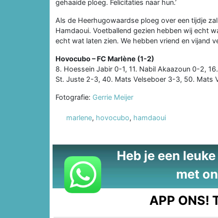
gehaaide ploeg. Felicitaties naar hun.’
Als de Heerhugowaardse ploeg over een tijdje zal 
Hamdaoui. Voetballend gezien hebben wij echt wat 
echt wat laten zien. We hebben vriend en vijand ve
Hovocubo – FC Marlène (1-2)
8. Hoessein Jabir 0-1, 11. Nabil Akaazoun 0-2, 1
St. Juste 2-3, 40. Mats Velseboer 3-3, 50. Mats 
Fotografie:
Gerrie Meijer
marlene
,
hovocubo
,
hamdaoui
Heb je een leuke t
met on
APP ONS!
T