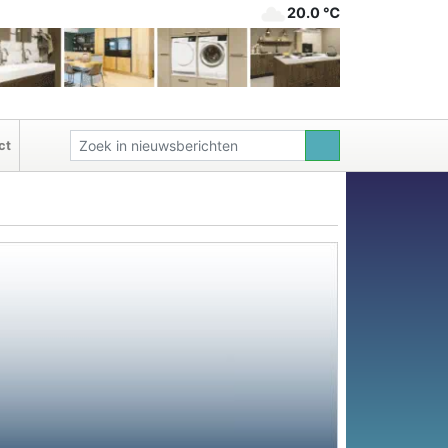
20.0 ℃
ct