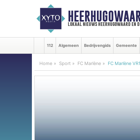
HEERHUGOWAAR
lokaal nieuws heerhugowaard en d
112
Algemeen
Bedrijvengids
Gemeente
Home
Sport
FC Marlène
FC Marlène VR1 