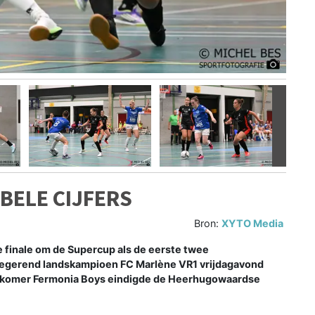
Volgen
BELE CIJFERS
Bron:
XYTO Media
 finale om de Supercup als de eerste twee
 regerend landskampioen FC Marlène VR1 vrijdagavond
uwkomer Fermonia Boys eindigde de Heerhugowaardse