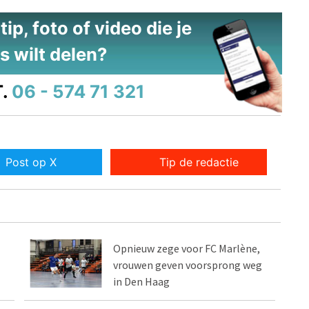
ip, foto of video die je
s wilt delen?
.
06 - 574 71 321
Post op X
Tip de redactie
Opnieuw zege voor FC Marlène,
vrouwen geven voorsprong weg
in Den Haag