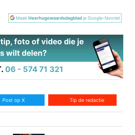
Maak
Heerhugowaardsdagblad
je Google-favoriet
ip, foto of video die je
s wilt delen?
.
06 - 574 71 321
Post op X
Tip de redactie