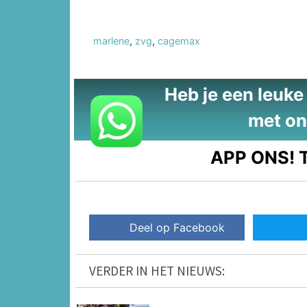
marlene
,
zvg
,
cagemax
Heb je een leuke t
met on
APP ONS!
T
Deel op Facebook
VERDER IN HET NIEUWS: