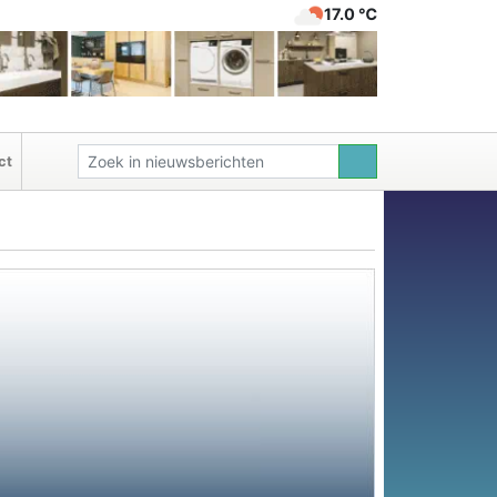
17.0 ℃
ct