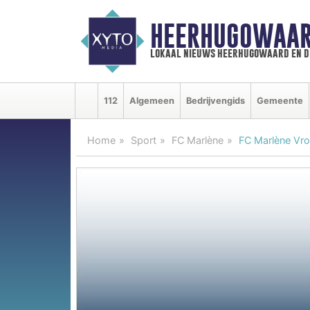
HEERHUGOWAAR
lokaal nieuws heerhugowaard en d
112
Algemeen
Bedrijvengids
Gemeente
Home
Sport
FC Marlène
FC Marlène Vro